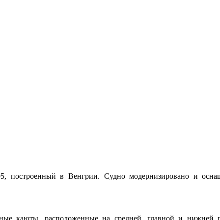
5, построенный в Венгрии. Судно модернизировано и осн
тные каюты, расположенные на средней, главной и нижней 