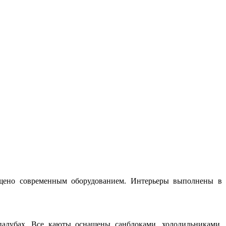
ащено современным оборудованием. Интерьеры выполнены в
палубах. Все каюты оснащены санблоками, холодильниками,