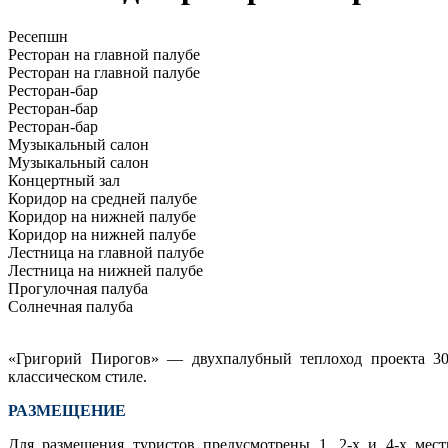
Ресепшн
Ресторан на главной палубе
Ресторан на главной палубе
Ресторан-бар
Ресторан-бар
Ресторан-бар
Музыкальный салон
Музыкальный салон
Концертный зал
Коридор на средней палубе
Коридор на нижней палубе
Коридор на нижней палубе
Лестница на главной палубе
Лестница на нижней палубе
Прогулочная палуба
Солнечная палуба
«Григорий Пирогов» — двухпалубный теплоход проекта 30
классическом стиле.
РАЗМЕЩЕНИЕ
Для размещения туристов предусмотрены 1, 2-х и 4-х мес