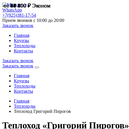
от 44 500 ₽
от 44 500 ₽
от 31 800 ₽
от 17 400 ₽
от 63 600 ₽
от 18 600 ₽
от 17 400 ₽
от 31 800 ₽
от 40 600 ₽
от 19 100 ₽
от 44 500 ₽
от 36 500 ₽
Эконом
Эконом
Эконом
Эконом
Эконом
Эконом
Эконом
Эконом
Эконом
Эконом
Эконом
Эконом
WhatsApp
+7(925)381-17-54
Прием звонков с 10:00 до 20:00
Заказать звонок
Главная
Круизы
Теплоходы
Контакты
Заказать звонок
Заказать звонок
Главная
Круизы
Теплоходы
Контакты
Главная
Теплоходы
Теплоход Григорий Пирогов
Теплоход «Григорий Пирогов»