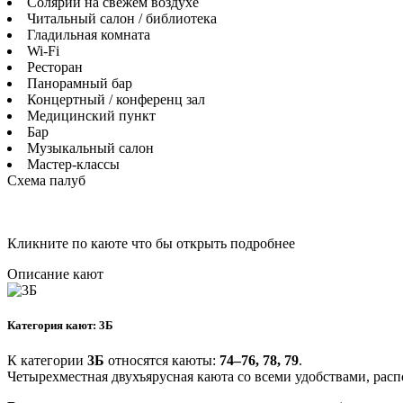
Солярий на свежем воздухе
Читальный салон / библиотека
Гладильная комната
Wi-Fi
Ресторан
Панорамный бар
Концертный / конференц зал
Медицинский пункт
Бар
Музыкальный салон
Мастер-классы
Схема палуб
Кликните по каюте что бы открыть
подробнее
Описание кают
Категория кают: 3Б
К категории
3Б
относятся каюты:
74–76, 78, 79
.
Четырехместная двухъярусная каюта со всеми удобствами, рас