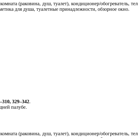
комната (раковина, душ, туалет), кондиционер/обогреватель, те
сметика для душа, туалетные принадлежности, обзорное окно.
–310, 329–342
.
едней палубе.
комната (раковина, душ, туалет), кондиционер/обогреватель, те