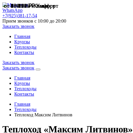
от 29 792 ₽
от 189 370 ₽
от 130 798 ₽
от 106 212 ₽
от 78 066 ₽
от 45 178 ₽
от 53 912 ₽
от 134 089 ₽
от 63 598 ₽
от 86 299 ₽
от 70 178 ₽
от 45 002 ₽
Комфорт
Комфорт
Комфорт
Комфорт
Комфорт
Комфорт
Комфорт
Комфорт
Комфорт
Комфорт
Комфорт
Комфорт
WhatsApp
+7(925)381-17-54
Прием звонков с 10:00 до 20:00
Заказать звонок
Главная
Круизы
Теплоходы
Контакты
Заказать звонок
Заказать звонок
Главная
Круизы
Теплоходы
Контакты
Главная
Теплоходы
Теплоход Максим Литвинов
Теплоход «Максим Литвинов»