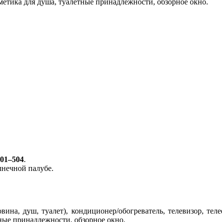
сметика для душа, туалетные принадлежности, обзорное окно.
01–504
.
лнечной палубе.
вина, душ, туалет), кондиционер/обогреватель, телевизор, тел
тные принадлежности, обзорное окно.