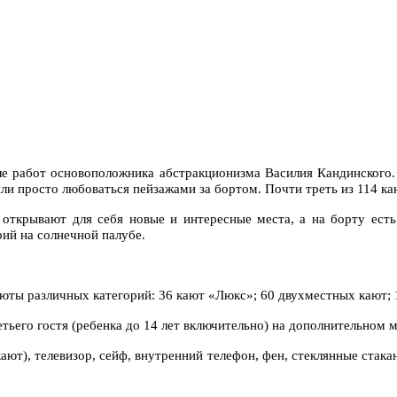
иле работ основоположника абстракционизма Василия Кандинского
или просто любоваться пейзажами за бортом. Почти треть из 114 к
открывают для себя новые и интересные места, а на борту есть 
рий на солнечной палубе.
юты различных категорий: 36 кают «Люкс»; 60 двухместных кают;
его гостя (ребенка до 14 лет включительно) на дополнительном ме
ют), телевизор, сейф, внутренний телефон, фен, стеклянные стака