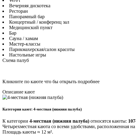
Wi-Fi
Вечерняя дискотека
Ресторан
Панорамный бар
Концертный / конференц зал
Медицинский пункт
Бар
Сауна / хамам
Мастер-классы
Парикмахерская/салон красоты
Настольные игры
Схема палуб
Кликните по каюте что бы открыть
подробнее
Описание кают
Категория кают: 4-местная (нижняя палуба)
К категории
4-местная (нижняя палуба)
относятся каюты:
107
Четырехместная каюта со всеми удобствами, расположенная н
Площадь каюты ≈ 12 м².