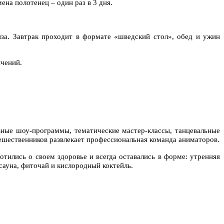
ена полотенец – один раз в 3 дня.
за. Завтрак проходит в формате «шведский стол», обед и ужин
ичений.
вные шоу-программы, тематические мастер-классы, танцевальные
тешественников развлекает профессиональная команда аниматоров.
отились о своем здоровье и всегда оставались в форме: утренняя
сауна, фиточай и кислородный коктейль.