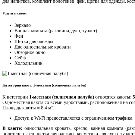
для напитков, комплект полотенец, фен, щетка для одежды, ко
Услуги в каюте:
Зеркало
Ванная комната (раковина, душ, туалет)
Фен
Щетка для одежды
Две односпальные кровати
Обзорное окно
Сейф
Холодильник
Категория кают: 1-местная (солнечная палуба)
К категории
1-местная (солнечная палуба)
относятся каюты:
5
Одноместная каюта со всеми удобствами, расположенная на со
Площадь каюты ≈ 8,4 м².
Доступ к Wi-Fi предоставляется с ограничением трафика.
В каюте:
односпальная кровать, кресло, ванная комната (рако
полотенец, фен, щетка для одежды, косметика для душа, туале