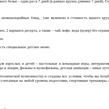
ого белья – один раз в 7 дней (в рамках круиза длиннее 7 дней). См
и низкокалорийных блюд, уже включено в стоимость вашего круи
е, 2 варианта десерта, а также – чай, кофе, вода (кулер) без огран
он.
сть специальное детское меню.
ля взрослых и детей – настольные и командные игры, интеракти
еды и лекции, фильмы и мультфильмы, детская анимация – юных пу
технической возможности) и созданы все условия, чтобы вы позаб
ссчитанные на любой уровень подготовки, спортивные тренажеры, 