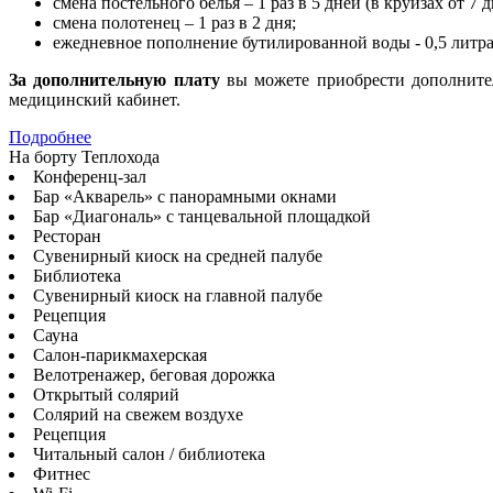
смена постельного белья – 1 раз в 5 дней (в круизах от 7 д
смена полотенец – 1 раз в 2 дня;
ежедневное пополнение бутилированной воды - 0,5 литра
За дополнительную плату
вы можете приобрести дополнитель
медицинский кабинет.
Подробнее
На борту Теплохода
Конференц-зал
Бар «Акварель» с панорамными окнами
Бар «Диагональ» с танцевальной площадкой
Ресторан
Сувенирный киоск на средней палубе
Библиотека
Сувенирный киоск на главной палубе
Рецепция
Сауна
Салон-парикмахерская
Велотренажер, беговая дорожка
Открытый солярий
Солярий на свежем воздухе
Рецепция
Читальный салон / библиотека
Фитнес