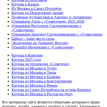
Круизы в Казань
Из Москвы в Санкт-Петербург
Круизы по Персидскому заливу
Полярные путешествия в Арктику и Антарктику
Открываем Азию с «Созвездием» 2025-2026
Открываем Восточное Средиземноморье с
«Созвездием»
Открываем Западное Средиземноморье с «Созвездием»
Байкал – ваше место силы
Экспедиции по Дальнему Востоку
Откройте Индонезию с «Созвездием»
Круизы в Карелию
Круизы 2025 года
Круизы на теплоходах «Созвездие»
Круизы из Москвы в Углич
Круизы из Москвы в Тверь
Круизы из Москвы в Калязин
Круизы из Москвы в Константиново
Круизы из Москвы в Рязань
Круизы из Санкт-Петербурга на остров Коневец
Круизы из Москвы в Ростов-на-Дону
Все материалы сайта являются объектами авторского права
(контент, дизайн, элементы дизайна и стилей). Запрещается