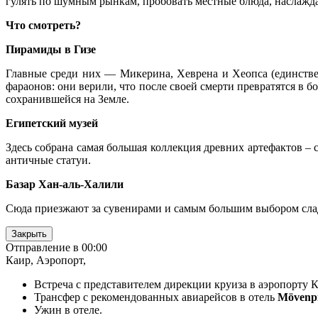
гулять по шумным рынкам, пробовать местные блюда, наслаждат
Что смотреть?
Пирамиды в Гизе
Главные среди них — Микерина, Хеврена и Хеопса (единстве
фараонов: они верили, что после своей смерти превратятся в
сохранившейся на Земле.
Египетский музей
Здесь собрана самая большая коллекция древних артефактов –
античные статуи.
Базар Хан-аль-Халили
Сюда приезжают за сувенирами и самым большим выбором сла
Закрыть
Отправление в 00:00
Каир, Аэропорт,
Встреча с представителем дирекции круиза в аэропорту К
Трансфер с рекомендованных авиарейсов в отель
Mövenpi
Ужин в отеле.