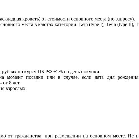
складная кровать) от стоимости основного места (по запросу).
ного места в каютах категорий Twin (type I), Twin (type II), Twin
 в рублях по курсу ЦБ РФ +5% на день покупки.
на момент посадки или в случае, если дата дня рождения
 от 8 лет.
ия взрослых.
имо от гражданства, при размещении на основном месте. Не п