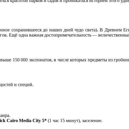
ься красотой парков и садов и проникаться историей этого уди
нное сохранившееся до наших дней чудо света). В Древнем Е
 богов. Ещё одна важная достопримечательность — величествен
 свыше 150 000 экспонатов, в числе которых предметы из гробн
достей и специй.
аира.
ck Cairo Media City 5*
(1 час 15 минут), заселение.