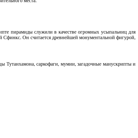
вительного места.
гипте пирамиды служили в качестве огромных усыпальниц для
ный Сфинкс. Он считается древнейшей монументальной фигурой,
ицы Тутанхамона, саркофаги, мумии, загадочные манускрипты и