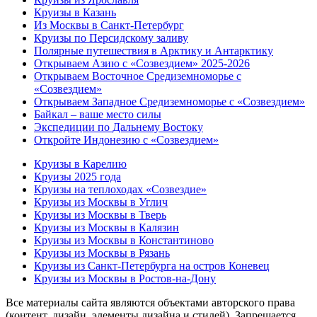
Круизы в Казань
Из Москвы в Санкт-Петербург
Круизы по Персидскому заливу
Полярные путешествия в Арктику и Антарктику
Открываем Азию с «Созвездием» 2025-2026
Открываем Восточное Средиземноморье с
«Созвездием»
Открываем Западное Средиземноморье с «Созвездием»
Байкал – ваше место силы
Экспедиции по Дальнему Востоку
Откройте Индонезию с «Созвездием»
Круизы в Карелию
Круизы 2025 года
Круизы на теплоходах «Созвездие»
Круизы из Москвы в Углич
Круизы из Москвы в Тверь
Круизы из Москвы в Калязин
Круизы из Москвы в Константиново
Круизы из Москвы в Рязань
Круизы из Санкт-Петербурга на остров Коневец
Круизы из Москвы в Ростов-на-Дону
Все материалы сайта являются объектами авторского права
(контент, дизайн, элементы дизайна и стилей). Запрещается