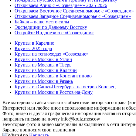
Открываем Азию с «Созвездием» 2025-2026
Открываем Восточное Средиземноморье с «Созвездием»
Открываем Западное Средиземноморье с «Созвездием»
Байкал – ваше место силы
Экспедиции по Дальнему Востоку
Откройте Индонезию с «Созвездием»
Круизы в Карелию
Круизы 2025 года
Круизы на теплоходах «Созвездие»
Круизы из Москвы в Углич
Круизы из Москвы в Тверь
Круизы из Москвы в Калязин
Круизы из Москвы в Константиново
Круизы из Москвы в Рязань
Круизы из Санкт-Петербурга на остров Коневец
Круизы из Москвы в Ростов-на-Дону
Все материалы сайта являются объектами авторского права (кон
Интернете) или любое иное использование информации и объек
Фото, видео и другая графическая информация взятая из откры
направить письмо на почту info@kruiz.moscow
Некоторые фото и видео материалы находящиеся в сети интерне
Заранее приносим свои извинения
Написать