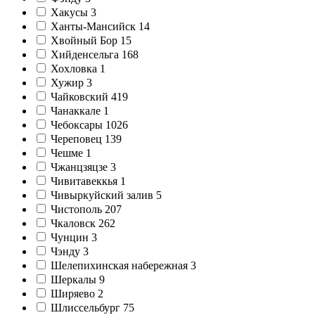
Хакусы
3
Ханты-Мансийск
14
Хвойный Бор
15
Хийденсельга
168
Хохловка
1
Хужир
3
Чайковский
419
Чанаккале
1
Чебоксары
1026
Череповец
139
Чешме
1
Чжанцзяцзе
3
Чивитавеккья
1
Чивыркуйский залив
5
Чистополь
207
Чкаловск
262
Чунцин
3
Чэнду
3
Шелепихинская набережная
3
Шеркалы
9
Ширяево
2
Шлиссельбург
75