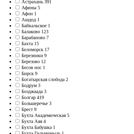
Астрахань
391
Афины
5
Афон
1
Ашдод
1
Байкальское
1
Балаково
123
Барабаново
7
Бахта
15
Беломорск
17
Березники
9
Березово
12
Бесов нос
1
Бирск
9
Богатырская слобода
2
Бодрум
3
Бозджаада
3
Болгар
419
Большеречье
3
Брест
9
Бухта Академическая
5
Бухта Аяя
4
Бухта Бабушка
1
Бухта Гильмимыль
1