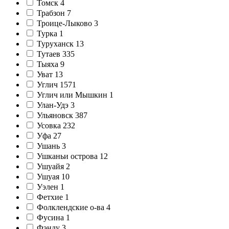
Томск
4
Трабзон
7
Троице-Лыково
3
Турка
1
Туруханск
13
Тутаев
335
Тыяха
9
Уват
13
Углич
1571
Углич или Мышкин
1
Улан-Удэ
3
Ульяновск
387
Усовка
232
Уфа
27
Ушань
3
Ушканьи острова
12
Ушуайя
2
Ушуая
10
Уэлен
1
Фетхие
1
Фолклендские о-ва
4
Фусина
1
Фэнду
3