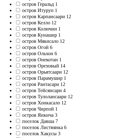
остров Геральд
1
остров Итуруп
1
остров Карпансаари
12
остров Келло
12
остров Колючин
1
остров Кунашир
1
остров Мякисало
12
остров Огой
6
остров Ольхон
6
остров Онекотан
1
остров Ореховый
14
остров Орьятсаари
12
остров Парамушир
1
остров Рантасари
12
остров Тейсянсари
4
остров Тулолансаари
12
остров Хонкасало
12
остров Чирпой
1
остров Янкича
3
поселок Давша
7
поселок Листвянка
6
поселок Хакусы
3