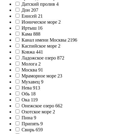
Датский пролив
4
Дон
207
Енисей
21
Ионическое море
2
Иртыш
16
Кама
888
Канал имени Москвы
2196
Каспийское море
2
Ковжа
441
Ладожское озеро
872
Молога
2
Москва
91
Мраморное море
23
Мухавец
9
Нева
913
Обь
18
Ока
119
Онежское озеро
662
Охотское море
2
Пина
9
Припять
9
Свирь
659