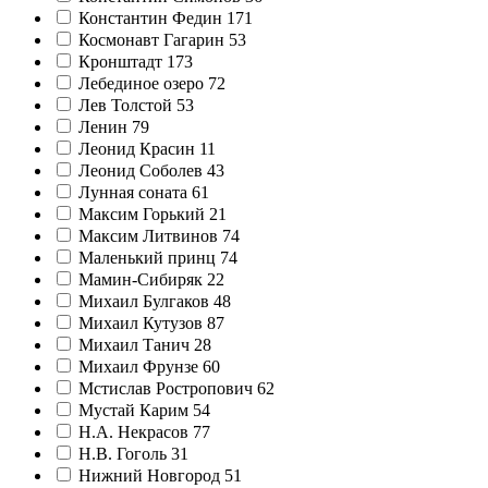
Константин Федин
171
Космонавт Гагарин
53
Кронштадт
173
Лебединое озеро
72
Лев Толстой
53
Ленин
79
Леонид Красин
11
Леонид Соболев
43
Лунная соната
61
Максим Горький
21
Максим Литвинов
74
Маленький принц
74
Мамин-Сибиряк
22
Михаил Булгаков
48
Михаил Кутузов
87
Михаил Танич
28
Михаил Фрунзе
60
Мстислав Ростропович
62
Мустай Карим
54
Н.А. Некрасов
77
Н.В. Гоголь
31
Нижний Новгород
51