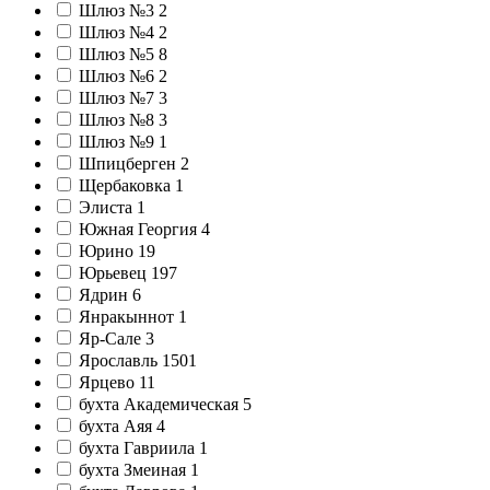
Шлюз №3
2
Шлюз №4
2
Шлюз №5
8
Шлюз №6
2
Шлюз №7
3
Шлюз №8
3
Шлюз №9
1
Шпицберген
2
Щербаковка
1
Элиста
1
Южная Георгия
4
Юрино
19
Юрьевец
197
Ядрин
6
Янракыннот
1
Яр-Сале
3
Ярославль
1501
Ярцево
11
бухта Академическая
5
бухта Аяя
4
бухта Гавриила
1
бухта Змеиная
1