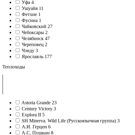
Уфа
4
Ушуайя
11
Фетхие
1
Фусина
1
Чайковский
27
Чебоксары
2
Челябинск
47
Череповец
2
Чэнду
3
Ярославль
177
Теплоходы
Astoria Grande
23
Century Victory
3
Explora II
5
SH Minerva. Wild Life (Русскоязычная группа)
3
А.И. Герцен
6
А.С. Пушкин
8