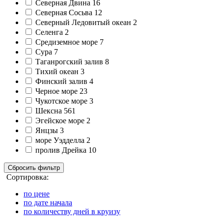
Северная Двина
16
Северная Сосьва
12
Северный Ледовитый океан
2
Селенга
2
Средиземное море
7
Сура
7
Таганрогский залив
8
Тихий океан
3
Финский залив
4
Черное море
23
Чукотское море
3
Шексна
561
Эгейское море
2
Янцзы
3
море Уэдделла
2
пролив Дрейка
10
Сбросить фильтр
Сортировка:
по цене
по дате начала
по количеству дней в круизу