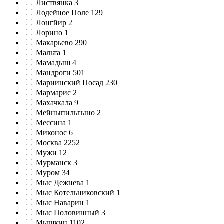
Листвянка
3
Лодейное Поле
129
Лонгйир
2
Лорино
1
Макарьево
290
Мальта
1
Мамадыш
4
Мандроги
501
Мариинский Посад
230
Мармарис
2
Махачкала
9
Мейныпильгыно
2
Мессина
1
Миконос
6
Москва
2252
Мужи
12
Мурманск
3
Муром
34
Мыс Дежнева
1
Мыс Котельниковский
1
Мыс Наварин
1
Мыс Половинный
3
Мышкин
1102