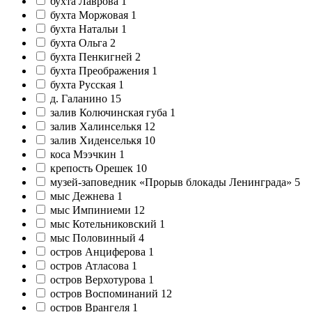
бухта Лаврова
1
бухта Моржовая
1
бухта Натальи
1
бухта Ольга
2
бухта Пенкигней
2
бухта Преображения
1
бухта Русская
1
д. Галанино
15
залив Колючинская губа
1
залив Халинселькя
12
залив Хиденселькя
10
коса Мээчкин
1
крепость Орешек
10
музей-заповедник «Прорыв блокады Ленинграда»
5
мыс Дежнева
1
мыс Импиниеми
12
мыс Котельниковский
1
мыс Половинный
4
остров Анциферова
1
остров Атласова
1
остров Верхотурова
1
остров Воспоминаний
12
остров Врангеля
1