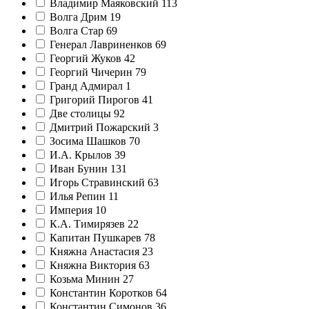
Владимир Маяковский
113
Волга Дрим
19
Волга Стар
69
Генерал Лавриненков
69
Георгий Жуков
42
Георгий Чичерин
79
Гранд Адмирал
1
Григорий Пирогов
41
Две столицы
92
Дмитрий Пожарский
3
Зосима Шашков
70
И.А. Крылов
39
Иван Бунин
131
Игорь Стравинский
63
Илья Репин
11
Империя
10
К.А. Тимирязев
22
Капитан Пушкарев
78
Княжна Анастасия
23
Княжна Виктория
63
Козьма Минин
27
Константин Коротков
64
Константин Симонов
36