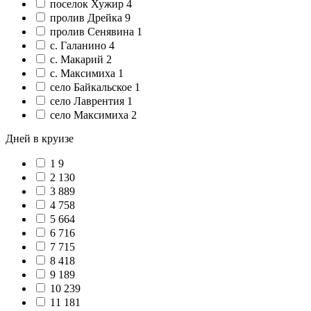
поселок Хужир
4
пролив Дрейка
9
пролив Сенявина
1
с. Галанино
4
с. Макарий
2
с. Максимиха
1
село Байкальское
1
село Лаврентия
1
село Максимиха
2
Дней в круизе
1
9
2
130
3
889
4
758
5
664
6
716
7
715
8
418
9
189
10
239
11
181