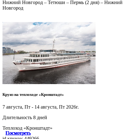
Нижний Новгород – Тетюши – Пермь (2 дня) – Нижний
Новгород
Круиз на теплоходе «Кронштадт»
7 августа, Пт - 14 августа, Пт 2026г.
Длительность 8 дней
Теплоход «Кронштадт»
Посмотреть
Посмотреть
Посмотреть
Посмотреть
Посмотреть
Посмотреть
Посмотреть
Посмотреть
Посмотреть
Посмотреть
Посмотреть
Посмотреть
Посмотреть
Посмотреть
Посмотреть
Посмотреть
Посмотреть
Посмотреть
Посмотреть
Посмотреть
Посмотреть
Посмотреть
Посмотреть
Посмотреть
id круиза: 449266