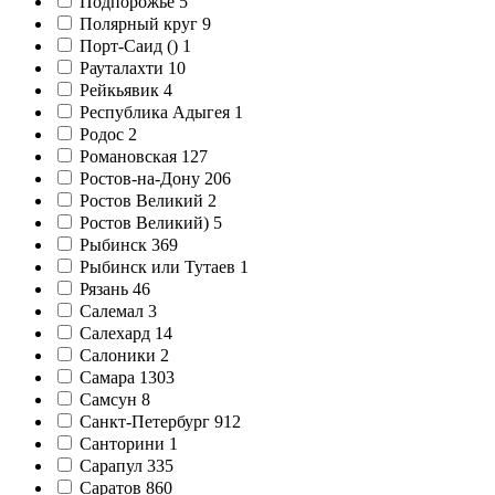
Подпорожье
5
Полярный круг
9
Порт-Саид ()
1
Рауталахти
10
Рейкьявик
4
Республика Адыгея
1
Родос
2
Романовская
127
Ростов-на-Дону
206
Ростов Великий
2
Ростов Великий)
5
Рыбинск
369
Рыбинск или Тутаев
1
Рязань
46
Салемал
3
Салехард
14
Салоники
2
Самара
1303
Самсун
8
Санкт-Петербург
912
Санторини
1
Сарапул
335
Саратов
860