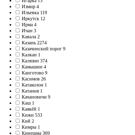
Игарка
13
Измир
4
Ильевка
119
Иркутск
12
Ирма
4
Ичан
3
Кавала
2
Казань
2274
Казачинский порог
9
Калкан
1
Калязин
374
Камышин
4
Канготово
9
Касимов
26
Катаколон
1
Катания
1
Качановичи
9
Каш
1
Каякёй
1
Кижи
533
Кий
2
Кимры
1
Кинешма
369