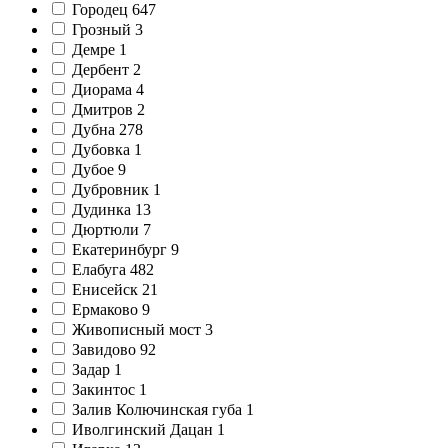
Городец
647
Грозный
3
Демре
1
Дербент
2
Диорама
4
Дмитров
2
Дубна
278
Дубовка
1
Дубое
9
Дубровник
1
Дудинка
13
Дюртюли
7
Екатеринбург
9
Елабуга
482
Енисейск
21
Ермаково
9
Живописный мост
3
Завидово
92
Задар
1
Закинтос
1
Залив Колючинская губа
1
Иволгинский Дацан
1